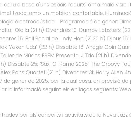
 caliu a base d'uns espais reduïts, amb mala visibil
imatitzada, amb un mobiliari confortable, il·lumina
ogia electroacústica. Programació de gener: Dimecre
Peralta · Olalla (21 h) Divendres 10: Dumpy Lobsters (2
ecres 15: Ball Social de Lindy Hop (21.30 h) Dijous 16
ak "Azken Uda" (22 h) Dissabte 18: Anggie Obin Quart
3: Taller de Músics ESEM Presenta: J Trio (21 h) Diven
 h) Dissabte 25: "Sax-O-Rama 2025" The Groovy Four 
0: Àlex Pons Quartet (21 h) Divendres 31: Harry Allen
l 7 de gener de 2025, per la qual cosa, en previsió d
 la informació seguint els enllaços següents: Web
ntrades per als concerts i activitats de la Nova Jazz