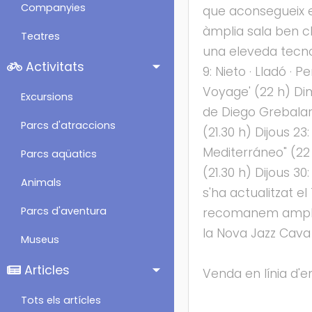
Companyies
que aconsegueix el
àmplia sala ben cl
Teatres
una eleveda tecnol
Activitats
9: Nieto · Lladó · 
Voyage' (22 h) Dim
Excursions
de Diego Grebalari
Parcs d'atraccions
(21.30 h) Dijous 2
Mediterráneo" (22
Parcs aqüatics
(21.30 h) Dijous 3
Animals
s'ha actualitzat e
Parcs d'aventura
recomanem ampliar
la Nova Jazz Cava
Museus
Articles
Venda en línia d'e
Tots els artícles