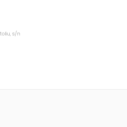
oliu, s/n
(C) Festamajor.biz
|
Oposiciones
|
Cita Previa
|