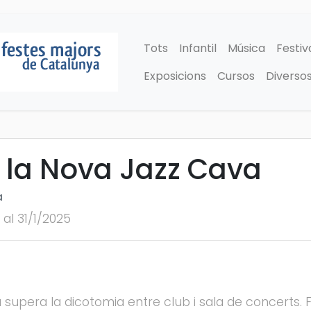
Tots
Infantil
Música
Festiv
Exposicions
Cursos
Diverso
 la Nova Jazz Cava
a
 al 31/1/2025
supera la dicotomia entre club i sala de concerts. Fr