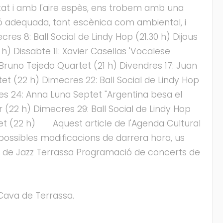
itat i amb l'aire espès, ens trobem amb una
ció adequada, tant escènica com ambiental, i
s 8: Ball Social de Lindy Hop (21.30 h) Dijous
2 h) Dissabte 11: Xavier Casellas 'Vocalese
: Bruno Tejedo Quartet (21 h) Divendres 17: Juan
et (22 h) Dimecres 22: Ball Social de Lindy Hop
dres 24: Anna Luna Septet "Argentina besa el
(22 h) Dimecres 29: Ball Social de Lindy Hop
 4tet (22 h) Aquest article de l'Agenda Cultural
e possibles modificacions de darrera hora, us
 de Jazz Terrassa Programació de concerts de
 Cava de Terrassa.