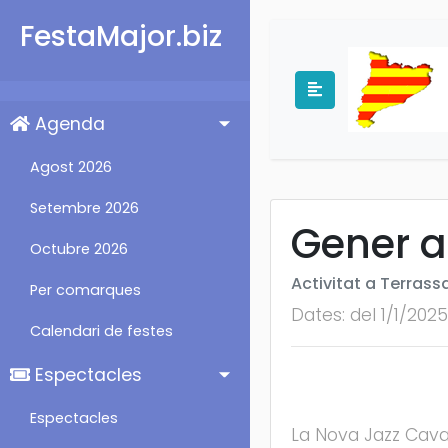
FestaMajor.biz
Agenda
Agost 2026
Setembre 2026
Gener a
Octubre 2026
Activitat a Terrass
Per comarques
Dates: del 1/1/2025
Calendari de festes
Espectacles
Espectacles
La Nova Jazz Cava 