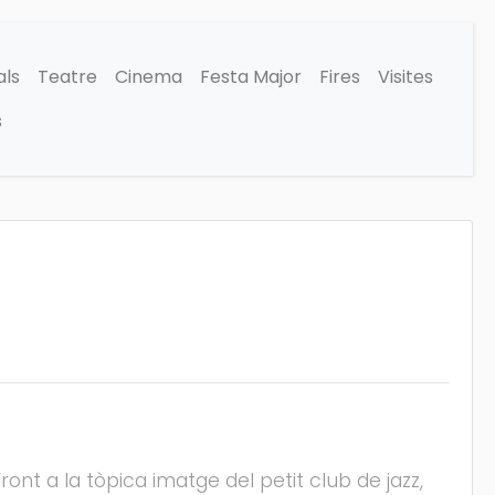
als
Teatre
Cinema
Festa Major
Fires
Visites
s
ont a la tòpica imatge del petit club de jazz,