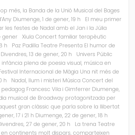
op més, la Banda de la Unió Musical del Bages
d’Any Diumenge, 1 de gener, 19 h El meu primer
 les festes de Nadal amb el Jan i la Júlia
e gener Xiula Concert familiar terapèutic
8 h Paz Padilla Teatre Presenta El humor de
r Divendres, 13 de gener, 20 h Univers Públic
a infància plena de poesia visual, música en
è Festival Internacional de Màgia Una nit més de
 h Nadal, llum i misteri Música Concert del
 pedagog Francesc Vila i Gimferrer Diumenge,
mèdia musical de Broadway protagonitzada per
uest gran clàssic que parla sobre la llibertat
e gener, 17 i 21 h Diumenge, 22 de gener, 18 h
Divendres, 27 de gener, 20 h La trena Teatre
t en continents molt dispars, comparteixen