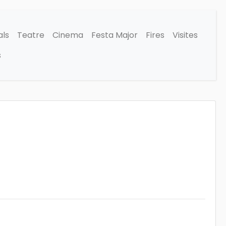
als
Teatre
Cinema
Festa Major
Fires
Visites
s