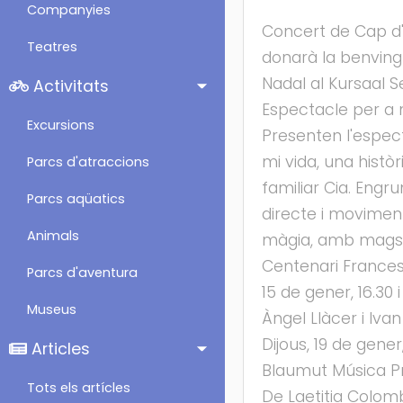
Companyies
Concert de Cap d'
Teatres
donarà la benving
Nadal al Kursaal S
Activitats
Espectacle per a 
Excursions
Presenten l'espec
mi vida, una histò
Parcs d'atraccions
familiar Cia. Engr
Parcs aqüatics
directe i moviment
Animals
màgia, amb mags d
Centenari Frances
Parcs d'aventura
15 de gener, 16.3
Museus
Àngel Llàcer i Iva
Dijous, 19 de gener
Articles
Blaumut Música Pr
Tots els artícles
De Laetitia Colomb