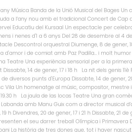
any Música Banda de la Unió Musical del Bages Un c
uda a l’any nou amb el tradicional Concert de Cap 
ervei Educatiu del Kursaal Un espectacle per celebrar
nens i nenes d'1 a 6 anys Del 28 de desembre al 4 d
tacle Descontrol orquestral Diumenge, 8 de gener, 1
ria d'amor i de comiat amb Paz Padilla... i molt humo
una Teatre Una experiència sensorial per a la primer
 Dissabte, 14 de gener, 17 i 18 h La nit dels genis 11
e diversos punts d'Europa Dissabte, 14 de gener, 20
c Vila Un homenatge al músic, compositor, mestre i
0 i 19.30 h La jaula de las locas Teatre Una gran co
n Labanda amb Manu Guix com a director musical d’aq
, 19 h Divendres, 20 de gener, 17 i 21 h Dissabte, 21 d
esenten el seu darrer treball Olímpica i Primavera 
ani La història de tres dones que, tot i haver nascu