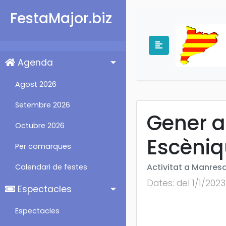
FestaMajor.biz
Agenda
Agost 2026
Setembre 2026
Gener al
Octubre 2026
Escèni
Per comarques
Activitat a Manres
Calendari de festes
Dates: del 1/1/2023
Espectacles
Espectacles