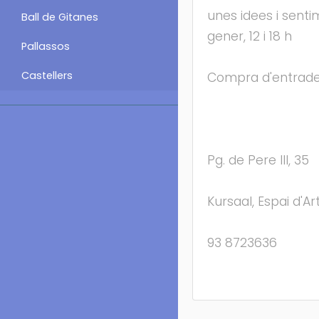
unes idees i senti
Ball de Gitanes
gener, 12 i 18 h
Pallassos
Castellers
Compra d'entrades 
Pg. de Pere III, 35
Kursaal, Espai d'A
93 8723636