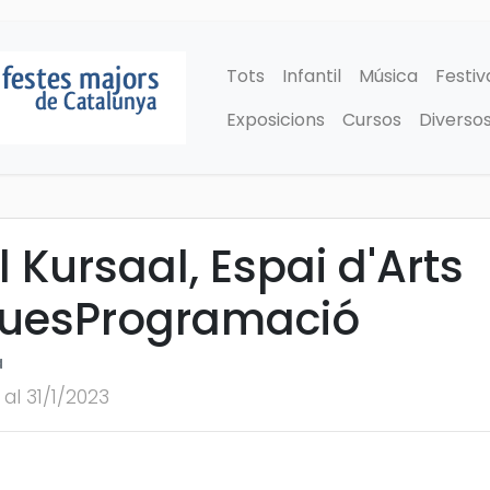
Tots
Infantil
Música
Festiv
Exposicions
Cursos
Diverso
 Kursaal, Espai d'Arts
quesProgramació
a
 al 31/1/2023