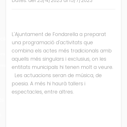
Dates: del 23/4/2023 al 15/7/2023
L'Ajuntament de Fondarella a preparat
cles
una programació d'activitats que
combina els actes més tradicionals amb
les
aquells més singulars i exclusius, on les
ies
entitats municipals hi tenen molt a veure.
Les actuacions seran de música, de
poesia. A més hi haurà tallers i
espectacles, entre altres.
ts
s