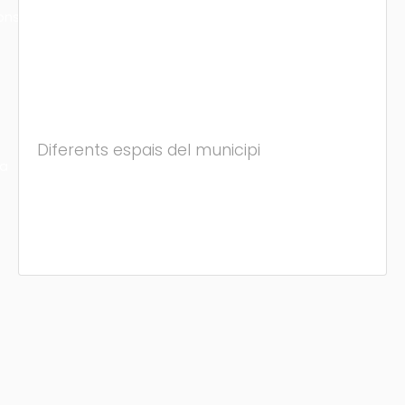
ons
Diferents espais del municipi
ra