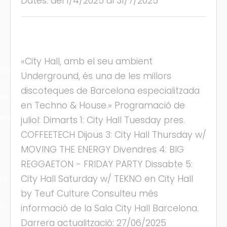
Dates: del 1/4/2025 al 31/7/2025
«City Hall, amb el seu ambient
cles
Underground, és una de les millors
discoteques de Barcelona especialitzada
les
en Techno & House.» Programació de
ies
juliol: Dimarts 1: City Hall Tuesday pres.
COFFEETECH Dijous 3: City Hall Thursday w/
MOVING THE ENERGY Divendres 4: BIG
REGGAETON - FRIDAY PARTY Dissabte 5:
ts
City Hall Saturday w/ TEKNO en City Hall
by Teuf Culture Consulteu més
s
informació de la Sala City Hall Barcelona.
Darrera actualització: 27/06/2025