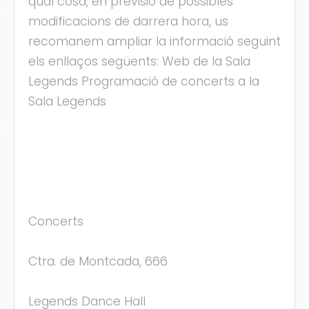
qual cosa, en previsió de possibles
ons
modificacions de darrera hora, us
recomanem ampliar la informació seguint
els enllaços següents: Web de la Sala
Legends Programació de concerts a la
Sala Legends
ra
Concerts
Ctra. de Montcada, 666
Legends Dance Hall