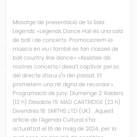
Missatge de presentació de la Sala
Legends: «Legends Dance Hall és una sala
de ball i de concerts. Promocionem la
cles
música en viu i també es fan classes de
ball country line dance.» «Assisteix als
les
nostres concerts i deixa’t captivar pel so
ies
del directe d’avui i/o del passat. Et
prometem una nit digna de recordar.»
Programació de juny: Diumenge 2: Raiders
(12 h) Dissabte 15: MAD CARTRIDGE (23 h)
ts
Divendres 18: SMITHS LTD (UK) Aquest
article de l'Agenda Cultural s'ha
s
actualitzat el 16 de maig de 2024, per la