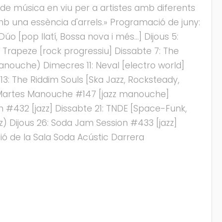
i de música en viu per a artistes amb diferents
mb una essència d'arrels.» Programació de juny:
o [pop llatí, Bossa nova i més…] Dijous 5:
 Trapeze [rock progressiu] Dissabte 7: The
anouche) Dimecres 11: Neval [electro world]
13: The Riddim Souls [Ska Jazz, Rocksteady,
7: Martes Manouche #147 [jazz manouche]
 #432 [jazz] Dissabte 21: TNDE [Space-Funk,
z) Dijous 26: Soda Jam Session #433 [jazz]
ó de la Sala Soda Acústic Darrera