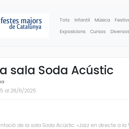
Tots
Infantil
Música
Festiv
Exposicions
Cursos
Diverso
la sala Soda Acústic
na
25 al 28/6/2025
tació de la sala Soda Acústic: «Jazz en directe a la 