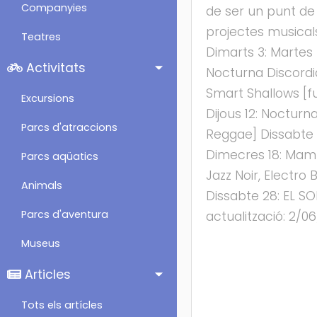
Companyies
de ser un punt de 
projectes musical
Teatres
Dimarts 3: Martes
Activitats
Nocturna Discordi
Smart Shallows [f
Excursions
Dijous 12: Nocturn
Parcs d'atraccions
Reggae] Dissabte 
Dimecres 18: Mamp
Parcs aqüatics
Jazz Noir, Electro
Animals
Dissabte 28: EL S
Parcs d'aventura
actualització: 2/0
Museus
Articles
Tots els artícles