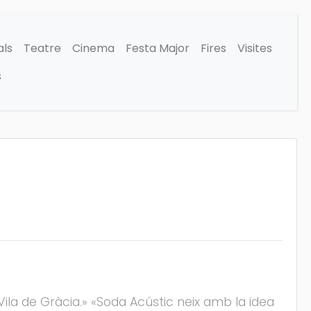
als
Teatre
Cinema
Festa Major
Fires
Visites
s
Vila de Gràcia.» «Soda Acústic neix amb la idea