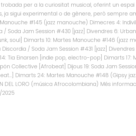
trobada per a la curiositat musical, oferint un espa
s, ja sigui experimental o de gènere, però sempre a
 Manouche #145 (jazz manouche) Dimecres 4: IndiviDú
a / Soda Jam Session #430 [jazz] Divendres 6: Urban
unk, soul] Dimarts 10: Martes Manouche #146 (jazz m
a Discordia / Soda Jam Session #431 [jazz] Divendres 
14: Tia Einarsen [indie pop, electro-pop] Dimarts 1
ön Collective [Afrobeat] Dijous 19: Soda Jam Session
 Beat…] Dimarts 24: Martes Manouche #148 (Gipsy jaz
ON DEL LORO (música Afrocolombiana) Més informaci
6/2025