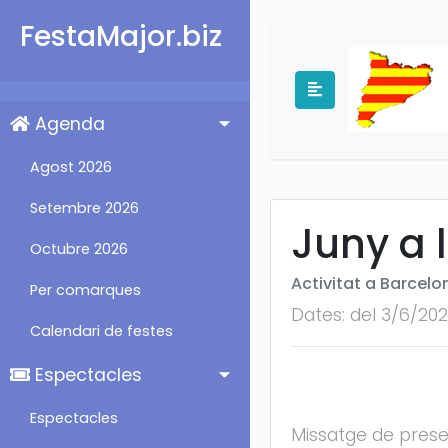
FestaMajor.biz
Agenda
Agost 2026
Setembre 2026
Juny a 
Octubre 2026
Activitat a Barcelo
Per comarques
Dates: del 3/6/20
Calendari de festes
Espectacles
Espectacles
Missatge de presen