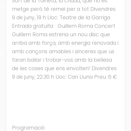
Sort de la Toineta, la criada, que no és
ons
metge però té remei per a tot Divendres
9 de juny, 19 h Lloc: Teatre de la Garriga
Entrada gratuïta Guillem Roma Concert
Guillem Roma estrena un nou disc que
arriba amb força, amb energia renovada i
amb cançons amables i sinceres que us
ra
faran ballar i trobar-vos amb la bellesa
de les coses que ens envolten! Divendres
9 de juny, 22.30 h Lloc: Can Lluna Preu: 6 €
Programació