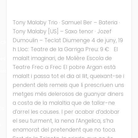
Tony Malaby Trio · Samuel Ber – Bateria ·
Tony Malaby [US] – Saxo tenor · Jozef
Dumoulin – Teclat Diumenge 4 de juny, 19
cles
h Lloc: Teatre de la Garriga Preu: 9 € El
malalt imaginari, de Molière Escola de
les
Teatre Frec a Frec El pobre Argan està
ies
malalt i passa tot el dia al llit, queixant-se i
pendent dels remeis que li prescriuen uns
metges més delerosos de guanyar diners
a costa de la malaltia que de tallar-ne
ts
d’arrel les causes. I per acabar d’adobar
el seu turment, la nena l’Angelica, s’ha
s
enamorat del pretendent que no toca.