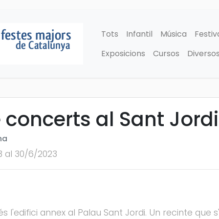
Tots
Infantil
Música
Festiv
Exposicions
Cursos
Diverso
 concerts al Sant Jord
na
3 al 30/6/2023
és l'edifici annex al Palau Sant Jordi. Un recinte que