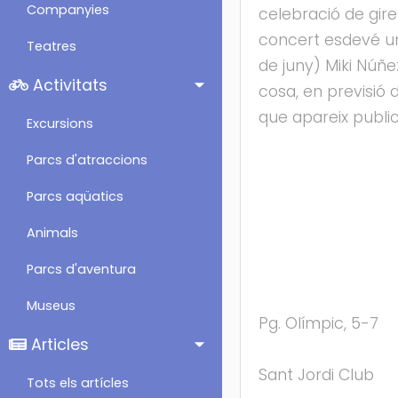
Companyies
celebració de gire
concert esdevé un
Teatres
de juny) Miki Núñe
Activitats
cosa, en previsió
que apareix public
Excursions
Parcs d'atraccions
Parcs aqüatics
Animals
Parcs d'aventura
Museus
Pg. Olímpic, 5-7
Articles
Sant Jordi Club
Tots els artícles