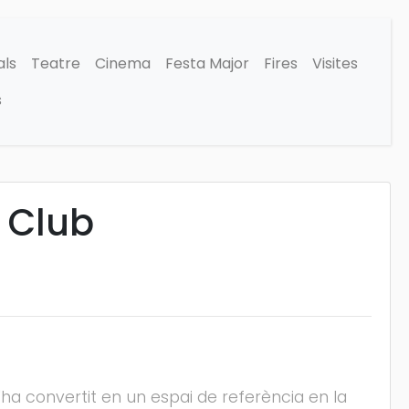
als
Teatre
Cinema
Festa Major
Fires
Visites
s
i Club
 s'ha convertit en un espai de referència en la