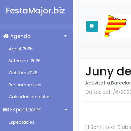
FestaMajor.biz
Agenda
Agost 2026
Setembre 2026
Juny de
Octubre 2026
Activitat a Barcelo
Per comarques
Dates: del 1/6/202
Calendari de festes
Espectacles
Espectacles
El Sant Jordi Club 