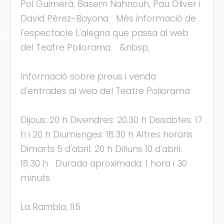
Pol Guimerà, Basem Nahnouh, Pau Oliver i
David Pérez-Bayona Més informació de
l'espectacle L'alegria que passa al web
s
del Teatre Poliorama. &nbsp;
Informació sobre preus i venda
d'entrades al web del Teatre Poliorama
Dijous: 20 h Divendres: 20.30 h Dissabtes: 17
h i 20 h Diumenges: 18.30 h Altres horaris
Dimarts 5 d'abril: 20 h Dilluns 10 d'abril:
18.30 h Durada aproximada: 1 hora i 30
minuts
La Rambla, 115