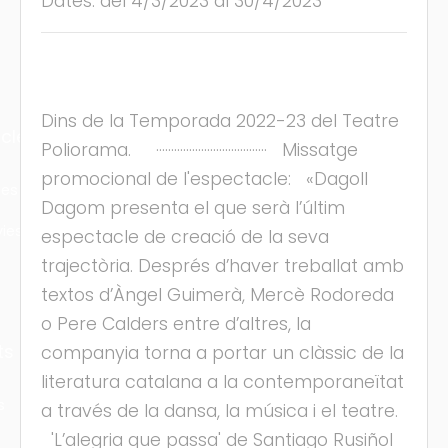
Dates: del 4/3/2023 al 30/4/2023
Dins de la Temporada 2022-23 del Teatre
cles
Poliorama. ····································· Missatge
promocional de l'espectacle: «Dagoll
les
Dagom presenta el que serà l’últim
ies
espectacle de creació de la seva
trajectòria. Després d’haver treballat amb
textos d’Àngel Guimerà, Mercè Rodoreda
o Pere Calders entre d’altres, la
ts
companyia torna a portar un clàssic de la
literatura catalana a la contemporaneïtat
s
a través de la dansa, la música i el teatre.
'L’alegria que passa' de Santiago Rusiñol