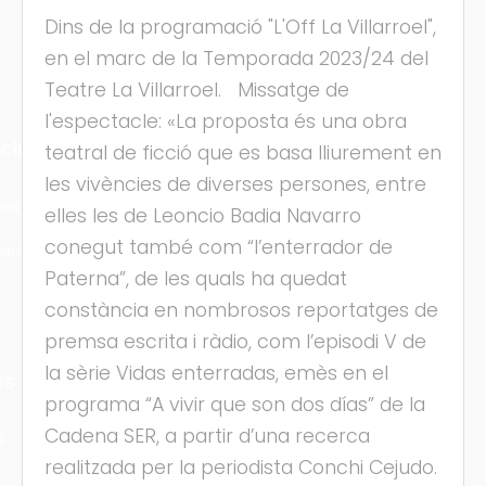
Dins de la programació "L'Off La Villarroel",
en el marc de la Temporada 2023/24 del
Teatre La Villarroel. Missatge de
l'espectacle: «La proposta és una obra
cles
teatral de ficció que es basa lliurement en
les vivències de diverses persones, entre
les
elles les de Leoncio Badia Navarro
conegut també com “l’enterrador de
ies
Paterna”, de les quals ha quedat
constància en nombrosos reportatges de
premsa escrita i ràdio, com l’episodi V de
la sèrie Vidas enterradas, emès en el
ts
programa “A vivir que son dos días” de la
Cadena SER, a partir d’una recerca
s
realitzada per la periodista Conchi Cejudo.