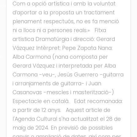
Com a opció artística i amb la voluntat
ons
d’aportar a la proposta un tractament
plenament respectuós, no es fa menció
ni a llocs ni a persones reals.» Fitxa
artística Dramatúrgia i direcció: Gerard
Vázquez Intèrpret: Pepe Zapata Nana:
ra
Alba Carmona (nana composta per
Gerard Vázquez i interpretada per Alba
Carmona -veu-, Jesús Guerrero -guitarra
i arranjaments de guitarra- i Juan
Casanovas -mescles i masterització-)
Espectacle en català. Edat recomanada:
a partir de 12 anys. Aquest article de
l'Agenda Cultural s'ha actualitzat el 28 de
maig de 2024. En previsió de possibles
canvis o ampliació de dates, així com per