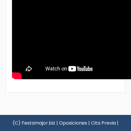
s
(C) Festamajor.biz
|
Oposiciones
|
Cita Previa
|