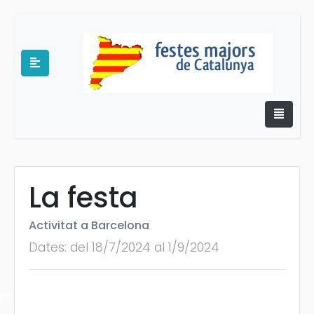
La festa
e
Activitat a Barcelona
Dates: del 18/7/2024 al 1/9/2024
es