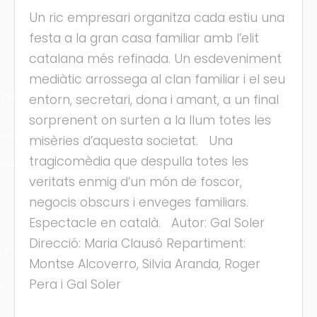
Un ric empresari organitza cada estiu una
festa a la gran casa familiar amb l’elit
catalana més refinada. Un esdeveniment
mediàtic arrossega al clan familiar i el seu
cles
entorn, secretari, dona i amant, a un final
sorprenent on surten a la llum totes les
les
misèries d’aquesta societat. Una
tragicomèdia que despulla totes les
ies
veritats enmig d’un món de foscor,
negocis obscurs i enveges familiars.
Espectacle en català. Autor: Gal Soler
Direcció: Maria Clausó Repartiment:
ts
Montse Alcoverro, Silvia Aranda, Roger
Pera i Gal Soler
s