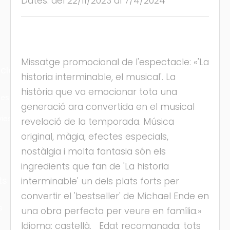
Dates: del 22/11/2023 al 7/4/2024
Missatge promocional de l'espectacle: «'La
cles
historia interminable, el musical'. La
història que va emocionar tota una
les
generació ara convertida en el musical
ies
revelació de la temporada. Música
original, màgia, efectes especials,
nostàlgia i molta fantasia són els
ingredients que fan de 'La historia
ts
interminable' un dels plats forts per
convertir el 'bestseller' de Michael Ende en
s
una obra perfecta per veure en família.»
Idioma: castellà. Edat recomanada: tots