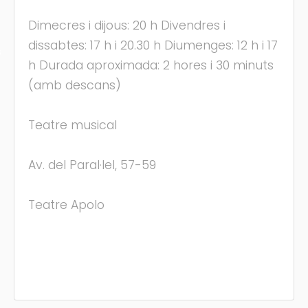
Dimecres i dijous: 20 h Divendres i
dissabtes: 17 h i 20.30 h Diumenges: 12 h i 17
s
h Durada aproximada: 2 hores i 30 minuts
(amb descans)
Teatre musical
Av. del Paral·lel, 57-59
Teatre Apolo