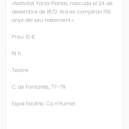
«Nativitat Yarza Planas, nascuda el 24 de
ons
desembre de 1872. Ara es compliran 150
anys del seu naixement.»
Preu: 10 €
ra
19 h
Teatre
C. de Fontanills, 77-79
Espai Escènic Ca n'Humet