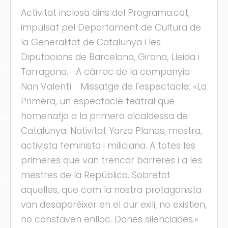
Activitat inclosa dins del Programa.cat,
impulsat pel Departament de Cultura de
la Generalitat de Catalunya i les
Diputacions de Barcelona, Girona, Lleida i
cles
Tarragona. A càrrec de la companyia
Nan Valentí. Missatge de l'espectacle: «La
les
Primera, un espectacle teatral que
homenatja a la primera alcaldessa de
ies
Catalunya: Nativitat Yarza Planas, mestra,
activista feminista i miliciana. A totes les
primeres que van trencar barreres i a les
mestres de la República. Sobretot
ts
aquelles, que com la nostra protagonista
van desaparèixer en el dur exili, no existien,
s
no constaven enlloc. Dones silenciades.»