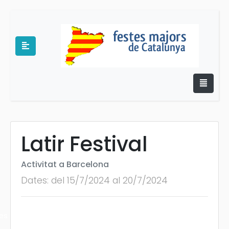
Latir Festival
e
Activitat a Barcelona
Dates: del 15/7/2024 al 20/7/2024
es