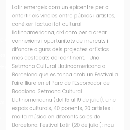
Latir emergeix com un epicentre per a
enfortir els vincles entre públics i artistes,
conèixer l'actualitat cultural
llatinoamericana, així com per a crear
cles
connexions i oportunitats de mercats i
difondre alguns dels projectes artístics
les
més destacats del continent. Una
Setmana Cultural Llatinoamericana a
ies
Barcelona que es tanca amb un Festival a
l'aire lliure en el Parc de l'Escorxador de
Badalona. Setmana Cultural
Llatinomericana (del 15 al 19 de juliol): cinc
ts
espais culturals, 40 ponents, 20 artistes i
molta música en diferents sales de
s
Barcelona. Festival Latir (20 de juliol): nou