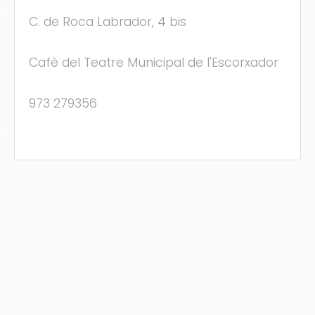
ons
C. de Roca Labrador, 4 bis
Cafè del Teatre Municipal de l'Escorxador
973 279356
ra