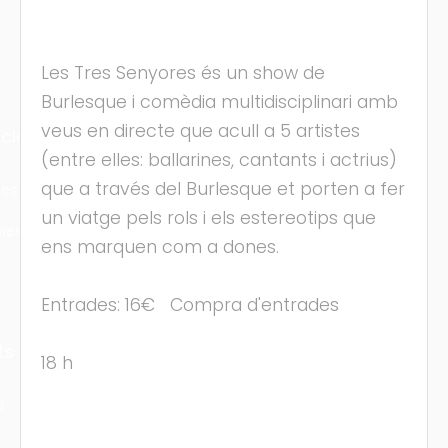
Les Tres Senyores és un show de
Burlesque i comèdia multidisciplinari amb
veus en directe que acull a 5 artistes
cles
(entre elles: ballarines, cantants i actrius)
que a través del Burlesque et porten a fer
les
un viatge pels rols i els estereotips que
ies
ens marquen com a dones.
Entrades: 16€ Compra d'entrades
ts
18 h
s