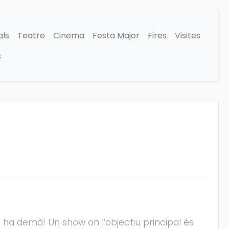
als
Teatre
Cinema
Festa Major
Fires
Visites
s
ha demà! Un show on l’objectiu principal és