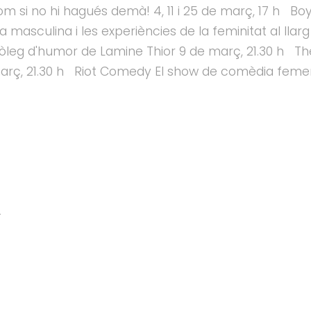
om si no hi hagués demà! 4, 11 i 25 de març, 17 h Boy
da masculina i les experiències de la feminitat al llar
leg d'humor de Lamine Thior 9 de març, 21.30 h Th
març, 21.30 h Riot Comedy El show de comèdia feme
4