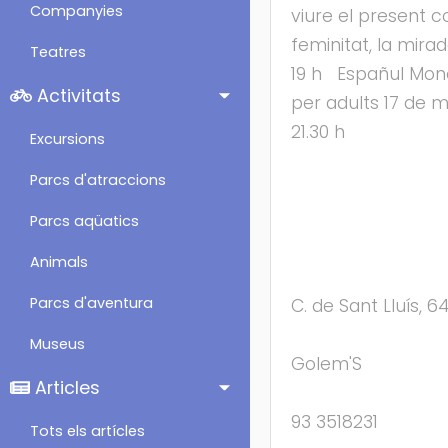
Companyies
viure el present c
feminitat, la mira
Teatres
19 h Españul Monò
Activitats
per adults 17 de 
21.30 h
Excursions
Parcs d'atraccions
Parcs aqüatics
Animals
Parcs d'aventura
C. de Sant Lluís, 6
Museus
Golem'S
Articles
93 3518231
Tots els artícles