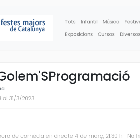
Tots
Infantil
Música
Festiv
Exposicions
Cursos
Diverso
 Golem'SProgramació
na
3 al 31/3/2023
ora de comèdia en directe 4 de març, 21.30 h No hi 