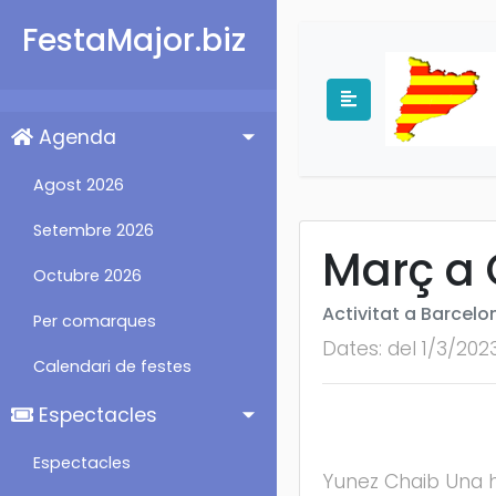
FestaMajor.biz
Agenda
Agost 2026
Setembre 2026
Març a
Octubre 2026
Activitat a Barcelo
Per comarques
Dates: del 1/3/202
Calendari de festes
Espectacles
Espectacles
Yunez Chaib Una h