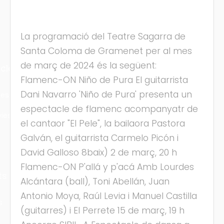
La programació del Teatre Sagarra de
Santa Coloma de Gramenet per al mes
de març de 2024 és la següent:
cles
Flamenc-ON Niño de Pura El guitarrista
Dani Navarro 'Niño de Pura' presenta un
les
espectacle de flamenc acompanyatr de
ies
el cantaor "El Pele", la bailaora Pastora
Galván, el guitarrista Carmelo Picón i
David Galloso 8baix) 2 de març, 20 h
Flamenc-ON P'allá y p'acá Amb Lourdes
ts
Alcántara (ball), Toni Abellán, Juan
Antonio Moya, Raúl Levia i Manuel Castilla
s
(guitarres) i El Perrete 15 de març, 19 h