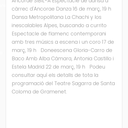
Ancorae SIBIL-A Espectacle de dansa a
ons
càrrec d'Ancorae Danza 16 de març, 19 h
Dansa Metropolitana La Chachi y los
inescalables Alpes, buscando a currito
Espectacle de flamenc contemporani
amb tres músics a escena i un coro 17 de
març, 19 h Doneescena Gloria-Carro de
ra
Baco Amb Alba Cámara, Antonia Castillo i
Estela Madrid 22 de març, 19 h Podeu
consultar aquí els detalls de tota la
programació del Teatre Sagarra de Santa
Coloma de Gramenet.