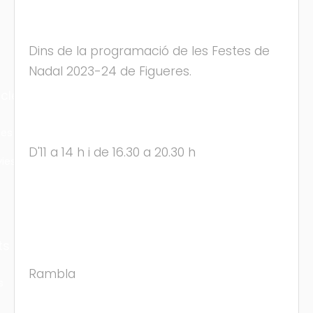
Dins de la programació de les Festes de
Nadal 2023-24 de Figueres.
cles
les
D'11 a 14 h i de 16.30 a 20.30 h
ies
ts
Rambla
s