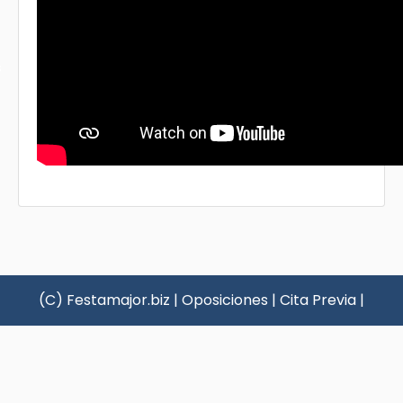
s
(C) Festamajor.biz
|
Oposiciones
|
Cita Previa
|