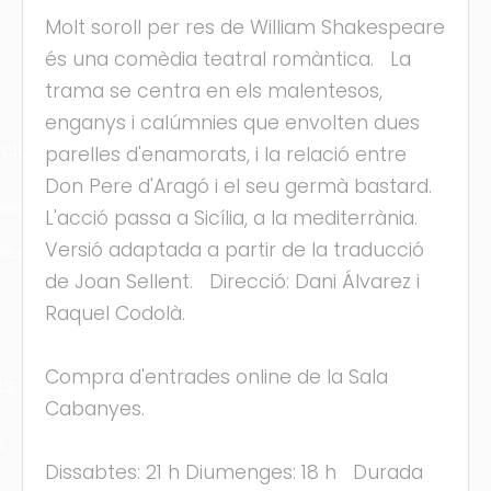
Molt soroll per res de William Shakespeare
és una comèdia teatral romàntica. La
trama se centra en els malentesos,
enganys i calúmnies que envolten dues
cles
parelles d'enamorats, i la relació entre
Don Pere d'Aragó i el seu germà bastard.
les
L'acció passa a Sicília, a la mediterrània.
Versió adaptada a partir de la traducció
ies
de Joan Sellent. Direcció: Dani Álvarez i
Raquel Codolà.
Compra d'entrades online de la Sala
ts
Cabanyes.
s
Dissabtes: 21 h Diumenges: 18 h Durada