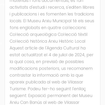
materials i fons documentals, es fan
ons
activitats d'estudi i recerca, s'editen llibres
i publicacions i es fomenten les tradicions
locals. El Museu Arxiu Municipal té els seus
fons englobats en quatre col·leccions:
Col·lecció arqueològica Col·lecció tèxtil
Col·lecció històrica Arxiu Històric Local
ra
Aquest article de l'Agenda Cultural ha
estat actualitzat el 4 de juliol de 2024, per
la qual cosa, en previsió de possibles
modificacions posteriors, us recomanem
contrastar la informació amb la que
apareix publicada al web de Vilassar
Turisme. Podeu fer-ho seguint l'enllaç
següent: Exposició permanent del Museu
Arxiu Can Banús al web de Vilassar