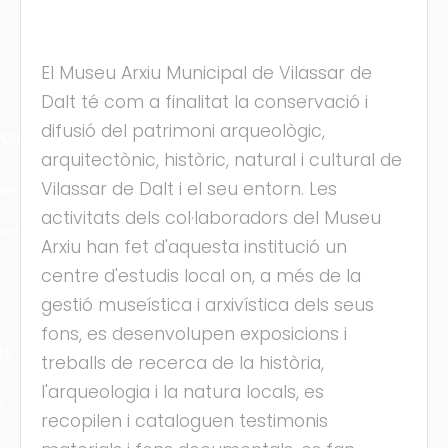
El Museu Arxiu Municipal de Vilassar de
Dalt té com a finalitat la conservació i
difusió del patrimoni arqueològic,
cles
arquitectònic, històric, natural i cultural de
Vilassar de Dalt i el seu entorn. Les
les
activitats dels col·laboradors del Museu
ies
Arxiu han fet d'aquesta institució un
centre d'estudis local on, a més de la
gestió museística i arxivística dels seus
fons, es desenvolupen exposicions i
ts
treballs de recerca de la història,
l'arqueologia i la natura locals, es
s
recopilen i cataloguen testimonis