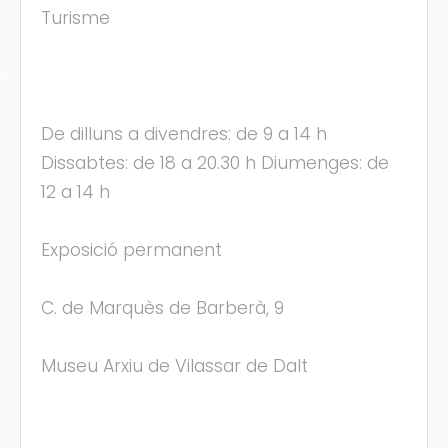
Turisme
s
De dilluns a divendres: de 9 a 14 h
Dissabtes: de 18 a 20.30 h Diumenges: de
12 a 14 h
Exposició permanent
C. de Marquès de Barberà, 9
Museu Arxiu de Vilassar de Dalt