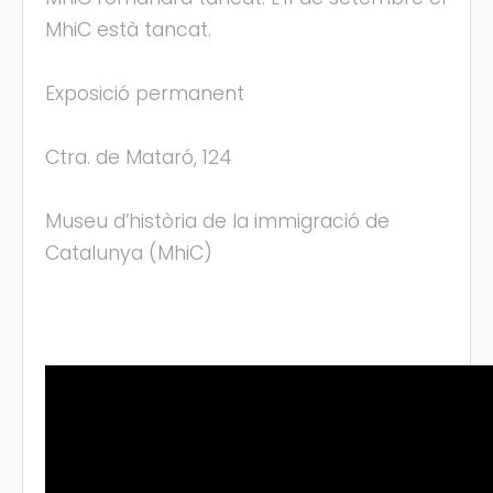
MhiC està tancat.
Exposició permanent
Ctra. de Mataró, 124
Museu d’història de la immigració de
Catalunya (MhiC)