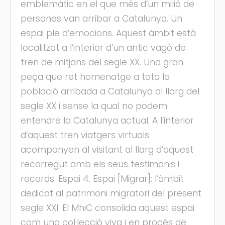
emblemàtic en el que més d’un milió de
persones van arribar a Catalunya. Un
espai ple d’emocions. Aquest àmbit està
s
localitzat a l’interior d’un antic vagó de
tren de mitjans del segle XX. Una gran
peça que ret homenatge a tota la
població arribada a Catalunya al llarg del
segle XX i sense la qual no podem
entendre la Catalunya actual. A l’interior
d’aquest tren viatgers virtuals
acompanyen al visitant al llarg d’aquest
recorregut amb els seus testimonis i
records. Espai 4. Espai [Migrar]: l’àmbit
dedicat al patrimoni migratori del present
segle XXI. El MhiC consolida aquest espai
com una col·lecció viva i en procés de