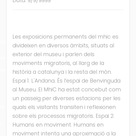
Data: 9/9/9999
Les exposicions permanents del mhic es
cles
divideixen en diversos àmbits, situats al
exterior del museu i parlen dels
les
moviments migratoris, al llarg de la
ies
història a catalunya i la resta del món.
Espai 1. L'Andana. És l’espai de Benvinguda
al Museu. El MhiC ha estat concebut com
un passeig per diverses estacions per les
ts
quals els visitants transiten i reflexionen
sobre els processos migratoris. Espai 2.
s
Humans en moviment. Humans en
moviment intenta una aproximació a la