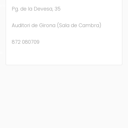
ons
Pg. de la Devesa, 35
Auditori de Girona (Sala de Cambra)
872 080709
ra