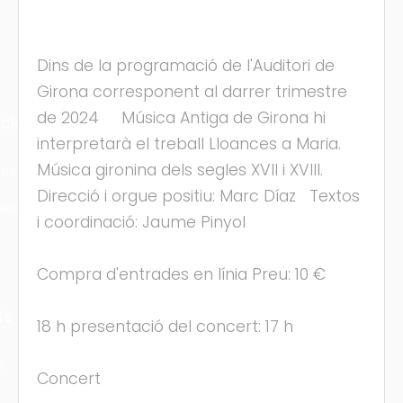
Dins de la programació de l'Auditori de
Girona corresponent al darrer trimestre
de 2024 Música Antiga de Girona hi
cles
interpretarà el treball Lloances a Maria.
Música gironina dels segles XVII i XVIII.
les
Direcció i orgue positiu: Marc Díaz Textos
ies
i coordinació: Jaume Pinyol
Compra d'entrades en línia Preu: 10 €
ts
18 h presentació del concert: 17 h
s
Concert