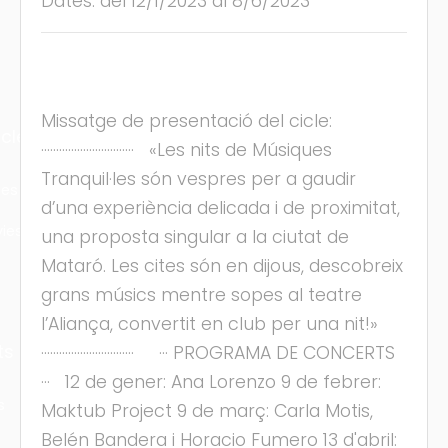
Dates: del 12/1/2023 al 8/6/2023
Missatge de presentació del cicle:
cles
······························· «Les nits de Músiques
Tranquil·les són vespres per a gaudir
les
d’una experiència delicada i de proximitat,
ies
una proposta singular a la ciutat de
Mataró. Les cites són en dijous, descobreix
grans músics mentre sopes al teatre
l’Aliança, convertit en club per una nit!»
ts
······························· ··· PROGRAMA DE CONCERTS
··· 12 de gener: Ana Lorenzo 9 de febrer:
s
Maktub Project 9 de març: Carla Motis,
Belén Bandera i Horacio Fumero 13 d'abril: