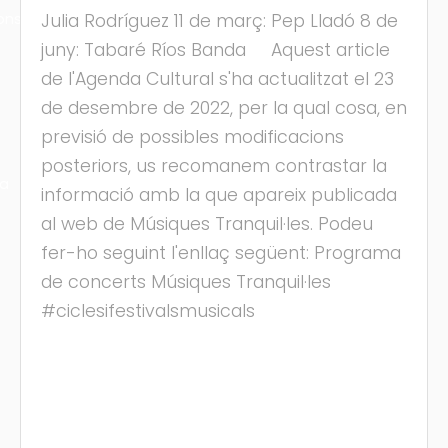
ons
Julia Rodríguez 11 de març: Pep Lladó 8 de
juny: Tabaré Ríos Banda Aquest article
de l'Agenda Cultural s'ha actualitzat el 23
de desembre de 2022, per la qual cosa, en
previsió de possibles modificacions
posteriors, us recomanem contrastar la
ra
informació amb la que apareix publicada
al web de Músiques Tranquil·les. Podeu
fer-ho seguint l'enllaç següent: Programa
de concerts Músiques Tranquil·les
#ciclesifestivalsmusicals