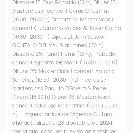
Dissabte 16: Duo Romaria (12 h) Dilluns 18:
Masterclass i concert Cyrus Chestnut
(16.30 i 20.30 h) Dimarts 19: Masterclass i
s
concert Cucurucho Valdés & Javier Colina
(16.30 i 20.30 h) Dijous 21: Jam Session
GONZALO DEL VAL & alumnes (20 h)
Dissabte 23: Panot Horns (12 h), Trobada i
concert Egberto Gismonti (16.30 i 20.30 h)
Dilluns 25: Masterclass i concert Antonio
Sánchez (16.30 i 20.30 h) Dimecres 27:
Masterclass Paquito D'Rivera & Pepe
Rivero (16.30 h) Dijous 28: Masterclass i
concert Nduduzo Makhathini (16.30 i 20.30
h) Aquest article de l'Agenda Cultural
s'ha actualitzat el 23 d'octubre de 2024,
per la qual cosa, en previsió de possibles