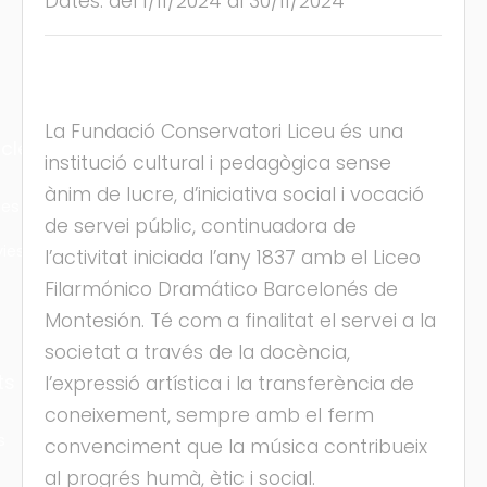
Dates: del 1/11/2024 al 30/11/2024
La Fundació Conservatori Liceu és una
cles
institució cultural i pedagògica sense
ànim de lucre, d’iniciativa social i vocació
les
de servei públic, continuadora de
ies
l’activitat iniciada l’any 1837 amb el Liceo
Filarmónico Dramático Barcelonés de
Montesión. Té com a finalitat el servei a la
societat a través de la docència,
ts
l’expressió artística i la transferència de
coneixement, sempre amb el ferm
s
convenciment que la música contribueix
al progrés humà, ètic i social.