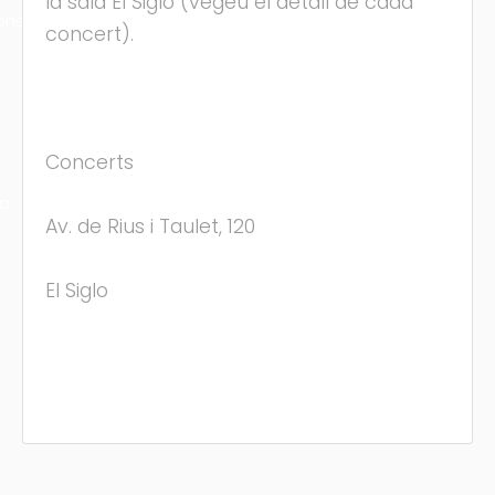
la sala El Siglo (vegeu el detall de cada
ons
concert).
Concerts
ra
Av. de Rius i Taulet, 120
El Siglo