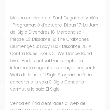
Música en directe a Sant Cugat del Vallès.
Programació d'octubre: Dijous 17: La Jam
del Siglo Divendres 18: Mercandisc +
cles
Please U2 Dissabte 19: The Crabtones
Diumenge 20: Lady Luck Dissabte 26: A
les
Contra Blues Dijous 31: We Dance Band
ies
Live Podeu actualitzar i ampliar la
informació seguint els enllaços següents:
Web de la sala El Siglo Programació de
concerts a la sala El Siglo Concerts-
ts
vermut a la sala El Siglo
s
Venda en línia d'entrades al web de