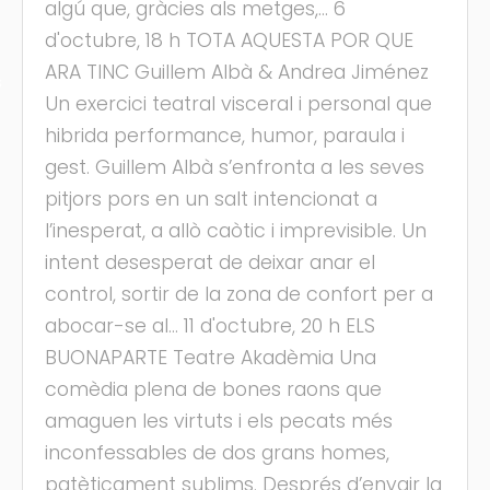
algú que, gràcies als metges,... 6
d'octubre, 18 h TOTA AQUESTA POR QUE
ARA TINC Guillem Albà & Andrea Jiménez
s
Un exercici teatral visceral i personal que
hibrida performance, humor, paraula i
gest. Guillem Albà s’enfronta a les seves
pitjors pors en un salt intencionat a
l’inesperat, a allò caòtic i imprevisible. Un
intent desesperat de deixar anar el
control, sortir de la zona de confort per a
abocar-se al... 11 d'octubre, 20 h ELS
BUONAPARTE Teatre Akadèmia Una
comèdia plena de bones raons que
amaguen les virtuts i els pecats més
inconfessables de dos grans homes,
patèticament sublims. Després d’envair la