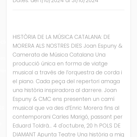
Dates: del 1/10/2024 al 31/10/2024
HISTÒRIA DE LA MÚSICA CATALANA: DE
cles
MORERA ALS NOSTRES DIES Joan Espuny &
Camerata de Música Catalana Una
les
producció única en forma de viatge
ies
musical a través de l’orquestra de corda i
el piano. Cada peça del repertori amaga
una història inspiradora al darrere. Joan
Espuny & CMC ens presenten un camí
ts
musical que va des d’Enric Morera fins al
contemporani Carles Marigó, passant per
s
Eduard Toldrà... 4 d'octubre, 20 h POLS DE
DIAMANT Apunta Teatre Una història a mig