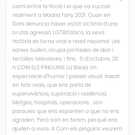
ons
camí entre la ficció i el que va succeir
realment a Madrid l’any 2021. Quan en
Dani denuncia haver estat víctima d’una
brutal agressió LGTBIfòbica, la seva
història es torna viral a nivell nacional. Les
xarxes bullen, ocupa portades de diari i
ra
tertúlies televisives, i fins... 5 d'octubre, 20
h COM ELS PINGÜINS La Bleda Un
espectacle d’humor i poesia visual, basat
en fets reals, que ens parla de
supervivència, superació i resiliència.
Metges, hospitals, operacions... són
paraules que ens espanten o que no ens
agraden. Però sort en tenim, perquè ens
ajuden a viure. A Com els pingüins veurem