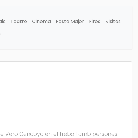
als
Teatre
Cinema
Festa Major
Fires
Visites
s
a de Vero Cendoya en el treball amb persones