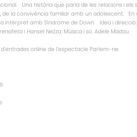
ional. Una història que parla de les relacions i els s
uc, de la convivència familiar amb un adolescent. En 
/a intèrpret amb Síndrome de Down. Idea i direcció:
enafeta i Hansel Nezza. Música i so: Adele Madau
d'entrades online de l'espectacle Parlem-ne.
79
s