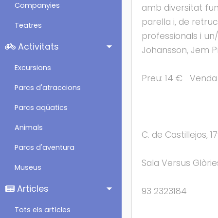
Companyies
amb diversitat func
parella i, de retr
Teatres
professionals i un
Activitats
Johansson, Jem Pr
Excursions
Preu: 14 € Venda 
Parcs d'atraccions
Parcs aqüatics
Animals
C. de Castillejos, 1
Parcs d'aventura
Sala Versus Glòrie
Museus
Articles
93 2323184
Tots els artícles