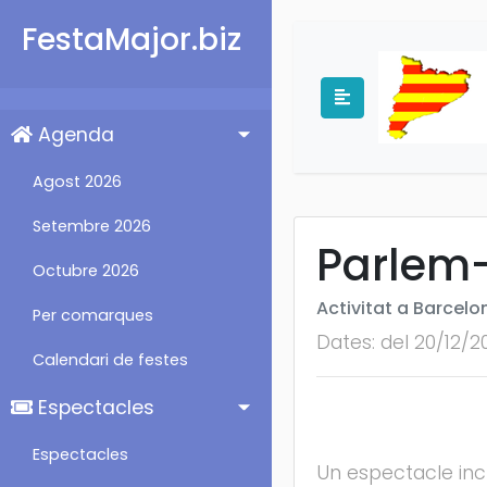
FestaMajor.biz
Agenda
Agost 2026
Setembre 2026
Parlem
Octubre 2026
Activitat a Barcelo
Per comarques
Dates: del 20/12/2
Calendari de festes
Espectacles
Espectacles
Un espectacle inc