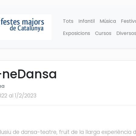
Tots
Infantil
Música
Festiv
Exposicions
Cursos
Diverso
-neDansa
na
022 al 1/2/2023
lusiu de dansa-teatre, fruit de la llarga experiènci