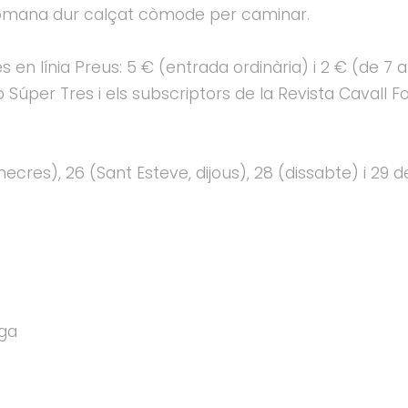
omana dur calçat còmode per caminar.
n línia Preus: 5 € (entrada ordinària) i 2 € (de 7 a 1
úper Tres i els subscriptors de la Revista Cavall F
mecres), 26 (Sant Esteve, dijous), 28 (dissabte) i 2
iga