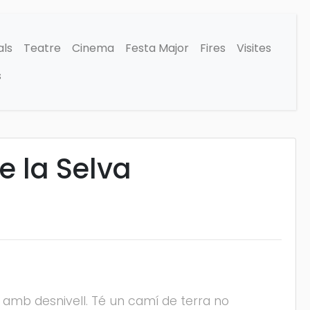
als
Teatre
Cinema
Festa Major
Fires
Visites
s
e la Selva
amb desnivell. Té un camí de terra no