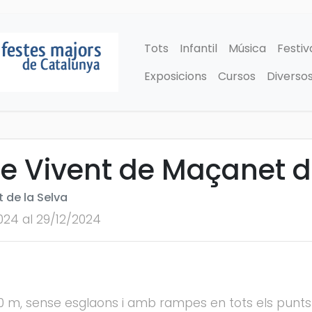
Tots
Infantil
Música
Festiv
Exposicions
Cursos
Diverso
e Vivent de Maçanet d
 de la Selva
024 al 29/12/2024
 m, sense esglaons i amb rampes en tots els punts 