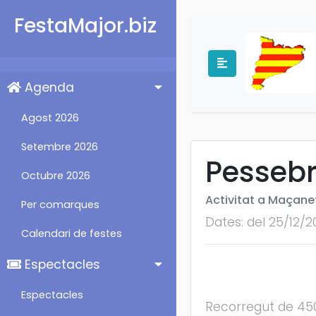
FestaMajor.biz
Agenda
Agost 2026
Setembre 2026
Pessebr
Octubre 2026
Activitat a Maçanet
Per comarques
Dates: del 25/12/2
Calendari de festes
Espectacles
Espectacles
Recorregut de 450