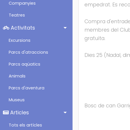
Companyies
empedrat. Es rec
Teatres
Compra d'entrades e
Activitats
membres del Club S
gratuïta.
Excursions
Parcs d'atraccions
Dies 25 (Nadal, di
Parcs aqüatics
Animals
Parcs d'aventura
Museus
Bosc de can Garr
Articles
Tots els artícles