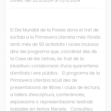
Dates: del 21/3/2024 al 15/6/2024
El Dia Mundial de la Poesia dona el tret de
cles
sortida a la Primavera Literària més florida
amb més de 50 activitats i cicles inclosos
les
dins del programa que, coordinat des de
ies
la Casa de les Lletres, és fruit de la
iniciativa i col·laboració d’una quarantena
d’entitats i ens públics. El programa de la
Primavera Literària acull des de
ts
presentacions de llibres i clubs de lectura,
a tallers d’escriptura, conferències,
s
exposicions o representacions teatrals
basades en textos literaris. Consulteu