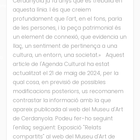
Cerdanyola ja fa anys que es treballa en
ons
aquesta línia. I és que creiem
profundament que l'art, en el fons, parla
de les persones, i la peça patrimonial és
un element de connexió, que evidencia un
llaç, un sentiment de pertinença a una
cultura, un entorn, una societat.» Aquest
ra
article de l'Agenda Cultural ha estat
actualitzat el 21 de maig de 2024, per la
qual cosa, en previsió de possibles
modificacions posteriors, us recomanem
contrastar la informació amb la que
apareix publicada al web del Museu d'Art
de Cerdanyola. Podeu fer-ho seguint
l'enllaç següent: Exposició "Relats
compartits" al web del Museu d'Art de