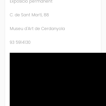
Exposició permanent
C. de Sant Martí, 88
Museu d'Art de Cerdanyola
93 5914130