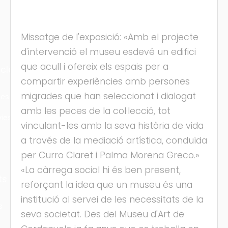
Missatge de l'exposició: «Amb el projecte
d'intervenció el museu esdevé un edifici
que acull i ofereix els espais per a
cles
compartir experiències amb persones
migrades que han seleccionat i dialogat
les
amb les peces de la col·lecció, tot
ies
vinculant-les amb la seva història de vida
a través de la mediació artística, conduïda
per Curro Claret i Palma Morena Greco.»
«La càrrega social hi és ben present,
ts
reforçant la idea que un museu és una
institució al servei de les necessitats de la
s
seva societat. Des del Museu d'Art de