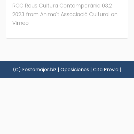
RCC Reus Cultura Contemporània 03.2
2023
from
Anima't Associació Cultural
on
Vimeo
.
(C) Festamajor.biz
|
Oposiciones
|
Cita Previa
|