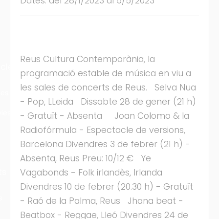
Dates: del 28/1/2023 al 5/5/2023
Reus Cultura Contemporània, la
cles
programació estable de música en viu a
les sales de concerts de Reus. Selva Nua
les
- Pop, LLeida Dissabte 28 de gener (21 h)
ies
- Gratuït - Absenta Joan Colomo & la
Radiofórmula - Espectacle de versions,
Barcelona Divendres 3 de febrer (21 h) -
Absenta, Reus Preu: 10/12 € Ye
ts
Vagabonds - Folk irlandès, Irlanda
Divendres 10 de febrer (20.30 h) - Gratuït
s
- Raó de la Palma, Reus Jhana beat -
Beatbox - Reggae, Lleó Divendres 24 de