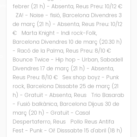
ons
febrer (21 h) - Absenta, Reus Preu: 10/12 €
ZA! - Noise - fisió, Barcelona Divendres 3
de març (21 h) - Absenta, Reus Preu: 10/12
€ Marta Knight - Indi rock-Folk,
Barcelona Divendres 10 de març (20.30 h)
- Racó de la Palma, Reus Preu: 8/10 €
ra
Bounce Twice - Hip hop - Urban, Sabadell
Divendres 17 de març (21 h) - Absenta,
Reus Preu: 8/10 € Sex shop boyz - Punk
rock, Barcelona Dissabte 25 de març (21
h) - Gratuït - Absenta, Reus Trio Basarab
- Fusió balkànica, Barcelona Dijous 30 de
març (20 h) - Gratuït - Casal
Despertaferro, Reus Pollo Reus Antifa
Fest - Punk - Oi! Disssabte 15 d'abril (18 h)