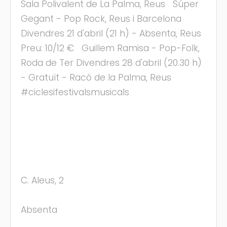
Sala Polivalent de La Palma, Reus Súper
Gegant - Pop Rock, Reus i Barcelona
Divendres 21 d'abril (21 h) - Absenta, Reus
s
Preu: 10/12 € Guillem Ramisa - Pop-Folk,
Roda de Ter Divendres 28 d'abril (20.30 h)
- Gratuït - Racó de la Palma, Reus
#ciclesifestivalsmusicals
C. Aleus, 2
Absenta