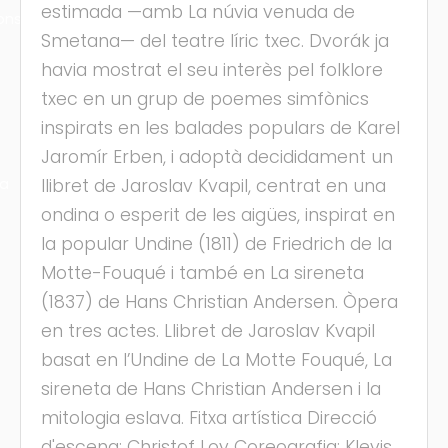
estimada —amb La núvia venuda de
ons
Smetana— del teatre líric txec. Dvorák ja
havia mostrat el seu interès pel folklore
txec en un grup de poemes simfònics
inspirats en les balades populars de Karel
Jaromír Erben, i adoptà decididament un
ra
llibret de Jaroslav Kvapil, centrat en una
ondina o esperit de les aigües, inspirat en
la popular Undine (1811) de Friedrich de la
Motte-Fouqué i també en La sireneta
(1837) de Hans Christian Andersen. Òpera
en tres actes. Llibret de Jaroslav Kvapil
basat en l’Undine de La Motte Fouqué, La
sireneta de Hans Christian Andersen i la
mitologia eslava. Fitxa artística Direcció
d'escena: Christof Loy Coreografia: Klevis