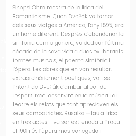
Sinopsi Obra mestra de la lírica del
Romanticisme. Quan Dvo?ák va tornar
dels seus viatges a Amèrica, l’any 1895, era
un home diferent. Després d’abandonar la
cles
simfonia com a gènere, va dedicar l’última
dècada de la seva vida a dues exuberants
les
formes musicals, el poema simfònic i
l’òpera. Les obres que en van resultar,
ies
extraordinàriament poètiques, van ser
l’intent de Dvo?ák d’arribar al cor de
l’esperit txec, descrivint en la música i el
teatre els relats que tant apreciaven els
ts
seus compatriotes. Rusalka —faula lírica
en tres actes— va ser estrenada a Praga
s
el 1901 i és l’òpera més coneguda i