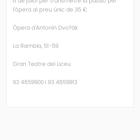
6 de juliol per transmetre la passió per
l’òpera al preu únic de 35 €
Òpera d'Antonín Dvo?ák
La Rambla, 51-59
Gran Teatre del Liceu
93 4859900 i 93 4859913
(C) Festamajor.biz
|
Oposiciones
|
Cita Previa
|