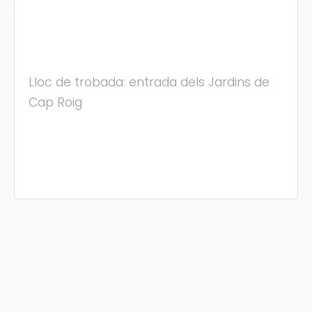
ons
Lloc de trobada: entrada dels Jardins de
Cap Roig
ra