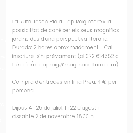
La Ruta Josep Pla a Cap Roig ofereix la
possibilitat de conèixer els seus magnífics
jardins des d'una perspectiva literària.
cles
Durada: 2 hores aproximadament. Cal
inscriure-s'hi prèviament (al 972 614582 o
les
bé a l'a/e: icaproig@magmacultura.com).
ies
Compra d'entrades en línia Preu: 4 € per
persona
ts
Dijous 4 i 25 de juliol, 1 i 22 d'agost i
dissabte 2 de novembre: 18.30 h
s