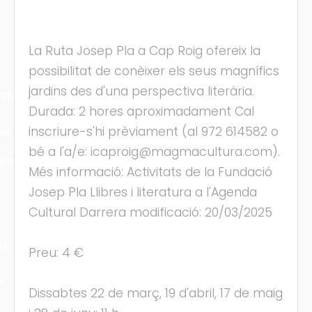
La Ruta Josep Pla a Cap Roig ofereix la
possibilitat de conèixer els seus magnífics
jardins des d'una perspectiva literària.
cles
Durada: 2 hores aproximadament Cal
inscriure-s'hi prèviament (al 972 614582 o
les
bé a l'a/e: icaproig@magmacultura.com).
ies
Més informació: Activitats de la Fundació
Josep Pla Llibres i literatura a l'Agenda
Cultural Darrera modificació: 20/03/2025
ts
Preu: 4 €
s
Dissabtes 22 de març, 19 d'abril, 17 de maig