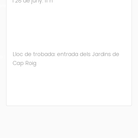
i 28 de juny: 11 h
ons
Lloc de trobada: entrada dels Jardins de
ra
Cap Roig