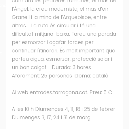
com ara les pedreres romanes, el mas de
ons
l’Àngel, la creu modernista, el mas d’en
Granell i la mina de l’Arquebisbe, entre
altres. La ruta és circular i té una
dificultat mitjana-baixa. Fareu una parada
per esmorzar i agafar forces per
continuar l'itinerari. És molt important que
ra
porteu aigua, esmorzar, protecció solar i
un bon calçat. Durada: 3 hores
Aforament: 25 persones Idioma: català
Al web entrades.tarragona.cat. Preu: 5 €
A les 10 h Diumenges 4, 11, 18 i 25 de febrer
Diumenges 3, 17, 24 i 31 de març