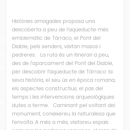
Històries amagades proposa una
descoberta a peu de l’aqüeducte més
emblemàtic de Tàrraco, el Pont del
cles
Diable, pels senders, visitan masos i
pedreres. La ruta és un itinerari a peu,
les
des de l'aparcament del Pont del Diable,
ies
per descobrir l’aqüeducte de Tàrraco: la
seva història, el seu ús en època romana,
els aspectes constructius, el pas del
temps i les intervencions arqueològiques
ts
dutes a terme. Caminant pel voltant del
monument, coneixereu la naturalesa que
s
l’envolta. A més a més, visitareu espais