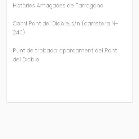
Històries Amagades de Tarragona
Camí Pont del Diable, s/n (carretera N-
s
240)
Punt de trobada: aparcament del Pont
del Diable
(C) Festamajor.biz
|
Oposiciones
|
Cita Previa
|