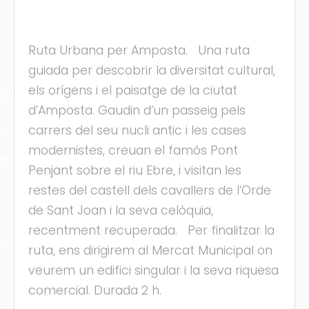
Ruta Urbana per Amposta. Una ruta
guiada per descobrir la diversitat cultural,
els orígens i el paisatge de la ciutat
cles
d’Amposta. Gaudin d’un passeig pels
carrers del seu nucli antic i les cases
les
modernistes, creuan el famós Pont
ies
Penjant sobre el riu Ebre, i visitan les
restes del castell dels cavallers de l’Orde
de Sant Joan i la seva celòquia,
recentment recuperada. Per finalitzar la
ts
ruta, ens dirigirem al Mercat Municipal on
veurem un edifici singular i la seva riquesa
s
comercial. Durada 2 h.