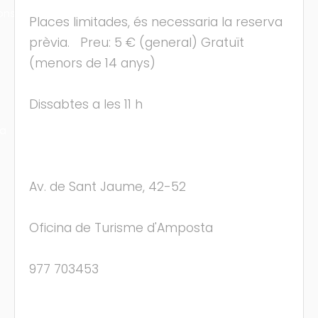
ons
Places limitades, és necessaria la reserva
prèvia. Preu: 5 € (general) Gratuït
(menors de 14 anys)
Dissabtes a les 11 h
ra
Av. de Sant Jaume, 42-52
Oficina de Turisme d'Amposta
977 703453