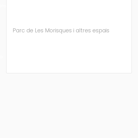
ons
Parc de Les Morisques i altres espais
ra