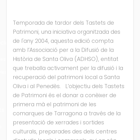
Temporada de tardor dels Tastets de
Patrimoni, una iniciativa organitzada des
de l'any 2004, aquesta edició compta
cles
amb l’Associació per a la Difusió de la
Història de Santa Oliva (ADHSO), entitat
les
que treballa activament per la difusió i la
ies
recuperació del patrimoni local a Santa
Oliva i al Penedès. L’objectiu dels Tastets
de Patrimoni és el donar a conèixer de
primera mà el patrimoni de les
ts
comarques de Tarragona a través de la
presentació de xerrades i sortides
s
culturals, preparades des dels centres