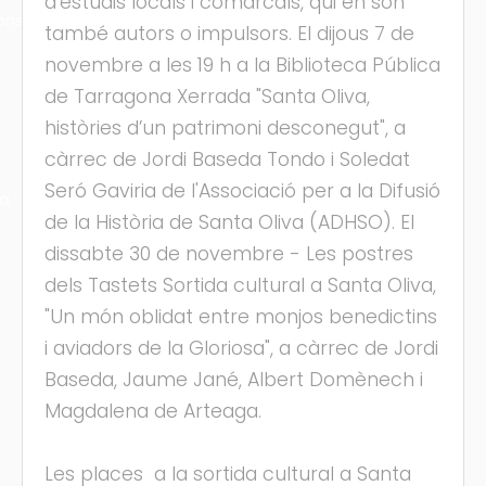
d’estudis locals i comarcals, qui en són
ons
també autors o impulsors. El dijous 7 de
novembre a les 19 h a la Biblioteca Pública
de Tarragona Xerrada "Santa Oliva,
històries d’un patrimoni desconegut", a
càrrec de Jordi Baseda Tondo i Soledat
Seró Gaviria de l'Associació per a la Difusió
ra
de la Història de Santa Oliva (ADHSO). El
dissabte 30 de novembre - Les postres
dels Tastets Sortida cultural a Santa Oliva,
"Un món oblidat entre monjos benedictins
i aviadors de la Gloriosa", a càrrec de Jordi
Baseda, Jaume Jané, Albert Domènech i
Magdalena de Arteaga.
Les places a la sortida cultural a Santa