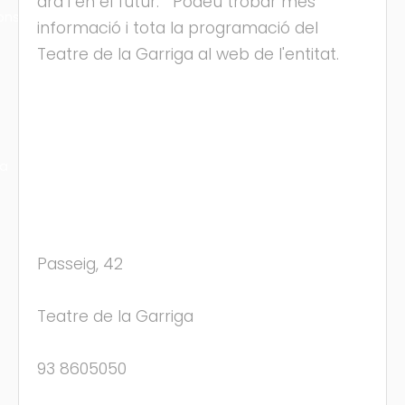
ara i en el futur. Podeu trobar més
ons
informació i tota la programació del
Teatre de la Garriga al web de l'entitat.
ra
Passeig, 42
Teatre de la Garriga
93 8605050