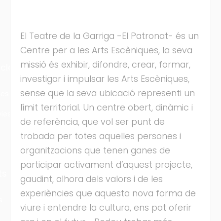
El Teatre de la Garriga -El Patronat- és un
Centre per a les Arts Escèniques, la seva
missió és exhibir, difondre, crear, formar,
cles
investigar i impulsar les Arts Escèniques,
sense que la seva ubicació representi un
les
límit territorial. Un centre obert, dinàmic i
ies
de referència, que vol ser punt de
trobada per totes aquelles persones i
organitzacions que tenen ganes de
participar activament d’aquest projecte,
ts
gaudint, alhora dels valors i de les
experiències que aquesta nova forma de
s
viure i entendre la cultura, ens pot oferir