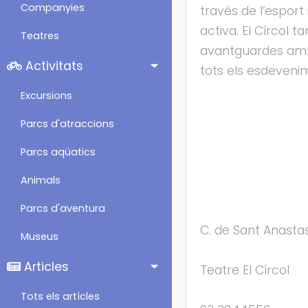
Companyies
través de l’esport 
activa. El Círcol 
Teatres
avantguardes amb 
Activitats
tots els esdevenim
Excursions
Parcs d'atraccions
Parcs aqüatics
Animals
Parcs d'aventura
C. de Sant Anastas
Museus
Articles
Teatre El Círcol
Tots els artícles