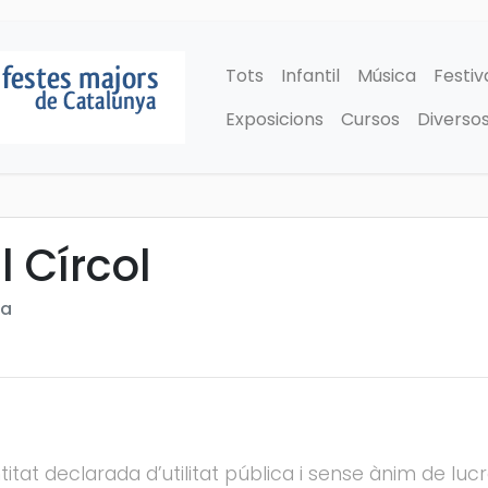
Tots
Infantil
Música
Festiv
Exposicions
Cursos
Diverso
l Círcol
na
ntitat declarada d’utilitat pública i sense ànim de lu