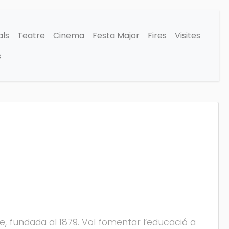
als
Teatre
Cinema
Festa Major
Fires
Visites
s
cre, fundada al 1879. Vol fomentar l’educació a