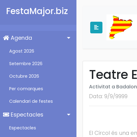
FestaMajor.biz
Agenda
Agost 2026
Setembre 2026
Teatre E
Octubre 2026
Activitat a Badalo
Per comarques
Data: 9/9/9999
Calendari de festes
Espectacles
Espectacles
El Círcol és una e