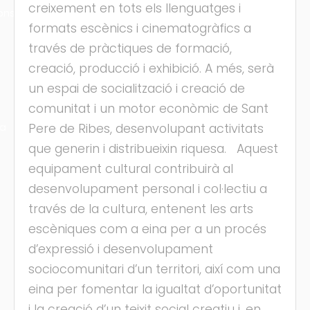
creixement en tots els llenguatges i
ons
formats escènics i cinematogràfics a
través de pràctiques de formació,
creació, producció i exhibició. A més, serà
un espai de socialització i creació de
comunitat i un motor econòmic de Sant
ra
Pere de Ribes, desenvolupant activitats
que generin i distribueixin riquesa. Aquest
equipament cultural contribuirà al
desenvolupament personal i col·lectiu a
través de la cultura, entenent les arts
escèniques com a eina per a un procés
d’expressió i desenvolupament
sociocomunitari d’un territori, així com una
eina per fomentar la igualtat d’oportunitat
i la creació d’un teixit social creatiu i, en