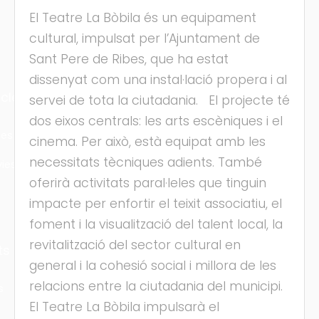
El Teatre La Bòbila és un equipament
cultural, impulsat per l’Ajuntament de
Sant Pere de Ribes, que ha estat
dissenyat com una instal·lació propera i al
cles
servei de tota la ciutadania. El projecte té
dos eixos centrals: les arts escèniques i el
les
cinema. Per això, està equipat amb les
necessitats tècniques adients. També
ies
oferirà activitats paral·leles que tinguin
impacte per enfortir el teixit associatiu, el
foment i la visualització del talent local, la
revitalització del sector cultural en
ts
general i la cohesió social i millora de les
relacions entre la ciutadania del municipi.
s
El Teatre La Bòbila impulsarà el