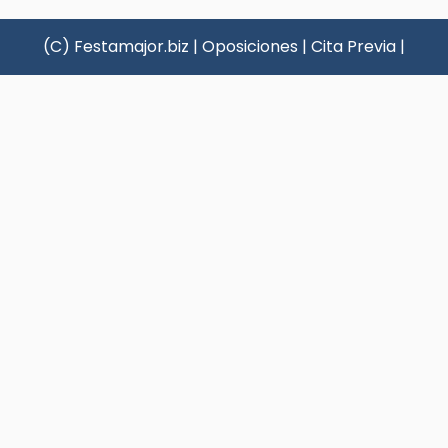
(C) Festamajor.biz
|
Oposiciones
|
Cita Previa
|