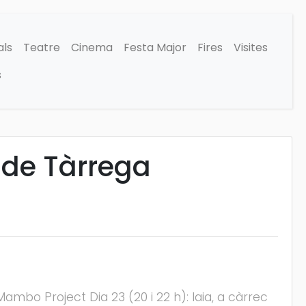
als
Teatre
Cinema
Festa Major
Fires
Visites
s
 de Tàrrega
ambo Project Dia 23 (20 i 22 h): Iaia, a càrrec