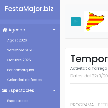
FestaMajor.biz
Agenda
Agost 2026
Setembre 2026
Tempora
Octubre 2026
Activitat a Tàrrega
Per comarques
Dates: del 22/9/20
Calendari de festes
Espectacles
Espectacles
PROGRAMA: SETEMBRE