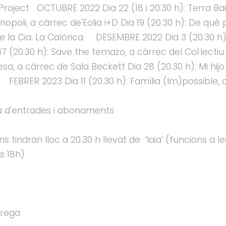
Project OCTUBRE 2022 Dia 22 (18 i 20.30 h): Terra B
onopoli, a càrrec de'Eolia i+D Dia 19 (20.30 h): De 
e la Cia. La Calòrica DESEMBRE 2022 Dia 3 (20.30 h):
7 (20.30 h): Save the temazo, a càrrec del Col·lectiu F
esa, a càrrec de Sala Beckett Dia 28 (20.30 h): Mi h
EBRER 2023 Dia 11 (20.30 h): Família (Im)possible, 
da d'entrades i abonaments
 tindran lloc a 20.30 h llevat de ‘Iaia’ (funcions a le
s 18h)
rrega