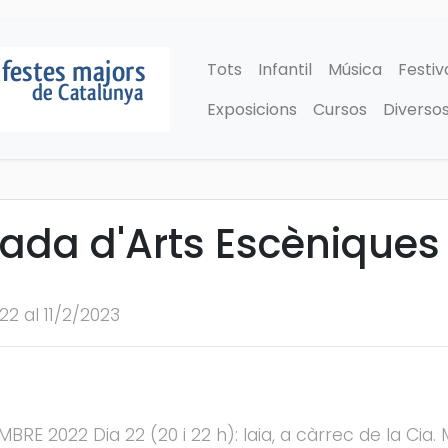
Tots
Infantil
Música
Festiv
Exposicions
Cursos
Diverso
da d'Arts Escèniques
22 al 11/2/2023
 2022 Dia 22 (20 i 22 h): Iaia, a càrrec de la Cia. M