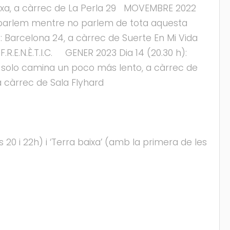
aixa, a càrrec de La Perla 29 MOVEMBRE 2022
què parlem mentre no parlem de tota aquesta
 Barcelona 24, a càrrec de Suerte En Mi Vida
.R.E.N.È.T.I.C. GENER 2023 Dia 14 (20.30 h):
ijo solo camina un poco más lento, a càrrec de
a càrrec de Sala Flyhard
s 20 i 22h) i ‘Terra baixa’ (amb la primera de les