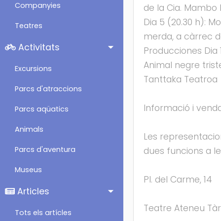
Companyies
de la Cia. Mambo 
Dia 5 (20.30 h): M
Teatres
merda, a càrrec d
Activitats
Producciones Dia 1
Animal negre trist
Excursions
Tanttaka Teatroa F
Parcs d'atraccions
Informació i ven
Parcs aqüatics
Animals
Les representacions
Parcs d'aventura
dues funcions a le
Museus
Pl. del Carme, 14
Articles
Teatre Ateneu Tà
Tots els artícles