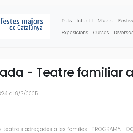
Tots
Infantil
Música
Festiv
Exposicions
Cursos
Diverso
da - Teatre familiar a
024 al 9/3/2025
s teatrals adreçades a les famílies PROGRAMA: OCTU