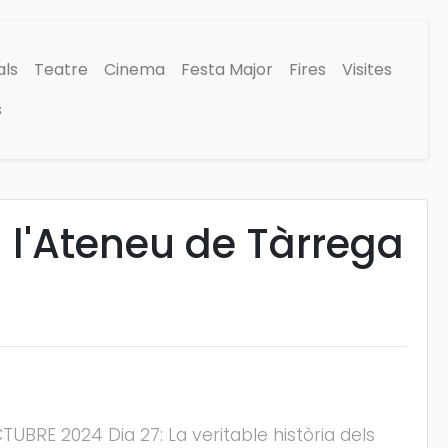
als
Teatre
Cinema
Festa Major
Fires
Visites
s
 l'Ateneu de Tàrrega
BRE 2024 Dia 27: La veritable història dels