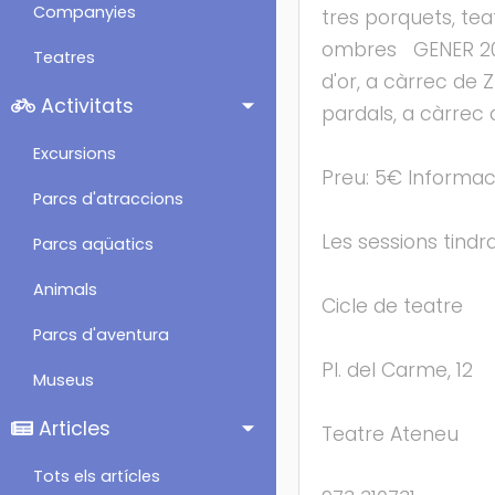
Companyies
tres porquets, te
ombres GENER 2025
Teatres
d'or, a càrrec de
Activitats
pardals, a càrrec 
Excursions
Preu: 5€ Informac
Parcs d'atraccions
Les sessions tindra
Parcs aqüatics
Animals
Cicle de teatre
Parcs d'aventura
Pl. del Carme, 12
Museus
Articles
Teatre Ateneu
Tots els artícles