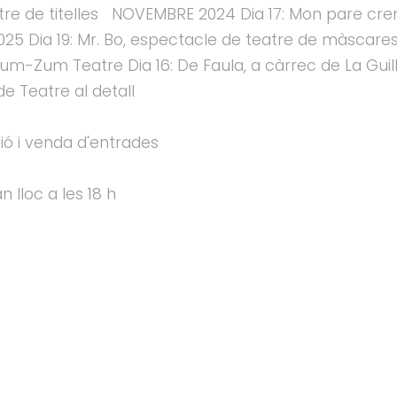
atre de titelles NOVEMBRE 2024 Dia 17: Mon pare cre
 Dia 19: Mr. Bo, espectacle de teatre de màscares i
 Zum-Zum Teatre Dia 16: De Faula, a càrrec de La Gui
de Teatre al detall
ió i venda d'entrades
n lloc a les 18 h