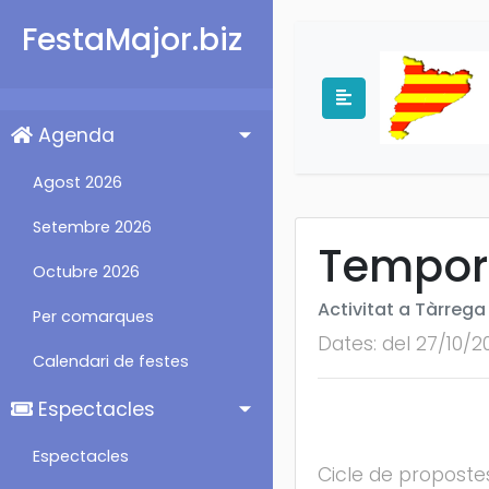
FestaMajor.biz
Agenda
Agost 2026
Setembre 2026
Tempora
Octubre 2026
Activitat a Tàrrega
Per comarques
Dates: del 27/10/2
Calendari de festes
Espectacles
Espectacles
Cicle de proposte