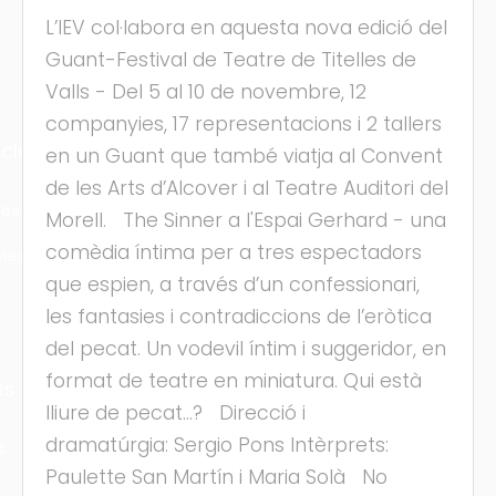
L’IEV col·labora en aquesta nova edició del
Guant-Festival de Teatre de Titelles de
Valls - Del 5 al 10 de novembre, 12
companyies, 17 representacions i 2 tallers
cles
en un Guant que també viatja al Convent
de les Arts d’Alcover i al Teatre Auditori del
les
Morell. The Sinner a l'Espai Gerhard - una
comèdia íntima per a tres espectadors
ies
que espien, a través d’un confessionari,
les fantasies i contradiccions de l’eròtica
del pecat. Un vodevil íntim i suggeridor, en
format de teatre en miniatura. Qui està
ts
lliure de pecat…? Direcció i
dramatúrgia: Sergio Pons Intèrprets:
s
Paulette San Martín i Maria Solà No