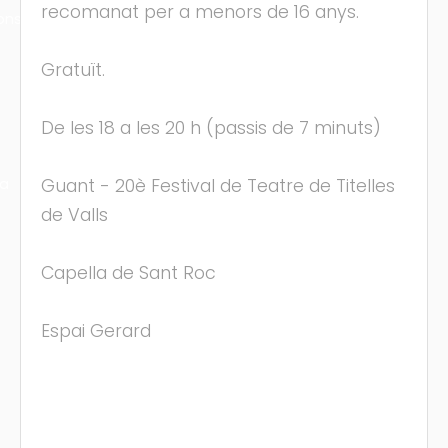
recomanat per a menors de 16 anys.
ons
Gratuït.
De les 18 a les 20 h (passis de 7 minuts)
ra
Guant - 20è Festival de Teatre de Titelles
de Valls
Capella de Sant Roc
Espai Gerard