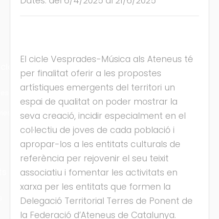
Dates: del 6/4/2025 al 21/6/2025
El cicle Vesprades-Música als Ateneus té
cles
per finalitat oferir a les propostes
artístiques emergents del territori un
les
espai de qualitat on poder mostrar la
ies
seva creació, incidir especialment en el
col·lectiu de joves de cada població i
apropar-los a les entitats culturals de
referència per rejovenir el seu teixit
ts
associatiu i fomentar les activitats en
xarxa per les entitats que formen la
s
Delegació Territorial Terres de Ponent de
la Federació d’Ateneus de Catalunya.