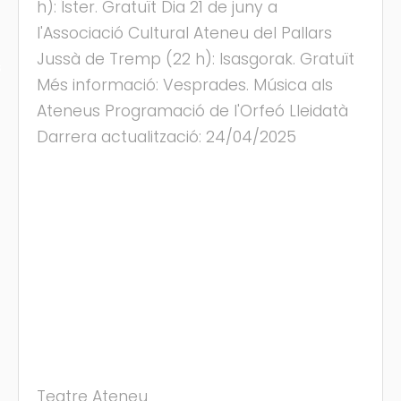
h): Íster. Gratuït Dia 21 de juny a
l'Associació Cultural Ateneu del Pallars
Jussà de Tremp (22 h): Isasgorak. Gratuït
s
Més informació: Vesprades. Música als
Ateneus Programació de l'Orfeó Lleidatà
Darrera actualització: 24/04/2025
Teatre Ateneu