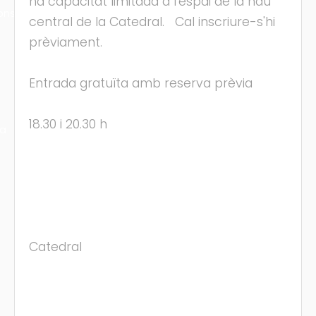
ha capacitat limitada a l'espai de la nau
ons
central de la Catedral. Cal inscriure-s'hi
prèviament.
Entrada gratuïta amb reserva prèvia
18.30 i 20.30 h
ra
Catedral