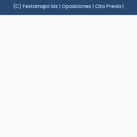
(C) Festamajor.biz
|
Oposiciones
|
Cita Previa
|