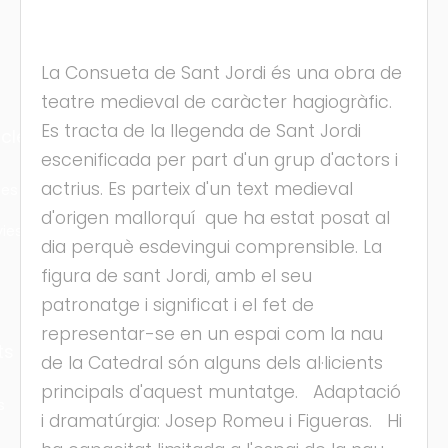
La Consueta de Sant Jordi és una obra de
teatre medieval de caràcter hagiogràfic.
Es tracta de la llegenda de Sant Jordi
cles
escenificada per part d'un grup d'actors i
actrius. Es parteix d'un text medieval
les
d'origen mallorquí que ha estat posat al
ies
dia perquè esdevingui comprensible. La
figura de sant Jordi, amb el seu
patronatge i significat i el fet de
representar-se en un espai com la nau
ts
de la Catedral són alguns dels al·licients
principals d'aquest muntatge. Adaptació
s
i dramatúrgia: Josep Romeu i Figueras. Hi