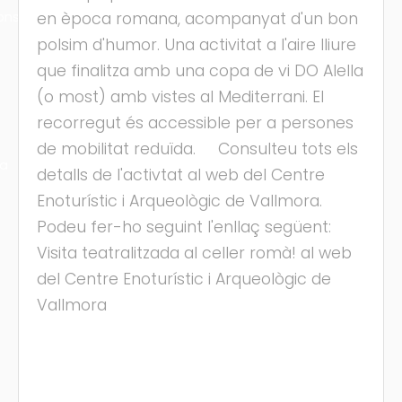
ons
en època romana, acompanyat d'un bon
polsim d'humor. Una activitat a l'aire lliure
que finalitza amb una copa de vi DO Alella
(o most) amb vistes al Mediterrani. El
recorregut és accessible per a persones
de mobilitat reduïda. Consulteu tots els
ra
detalls de l'activtat al web del Centre
Enoturístic i Arqueològic de Vallmora.
Podeu fer-ho seguint l'enllaç següent:
Visita teatralitzada al celler romà! al web
del Centre Enoturístic i Arqueològic de
Vallmora