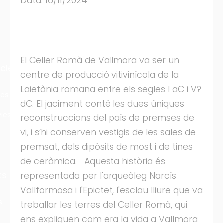
Data: 16/11/2024
El Celler Romà de Vallmora va ser un
cles
centre de producció vitivinícola de la
Laietània romana entre els segles I aC i V?
les
dC. El jaciment conté les dues úniques
ies
reconstruccions del país de premses de
vi, i s’hi conserven vestigis de les sales de
premsat, dels dipòsits de most i de tines
de ceràmica. Aquesta història és
ts
representada per l'arqueòleg Narcís
Vallformosa i l'Epictet, l'esclau lliure que va
s
treballar les terres del Celler Romà, qui
ens expliquen com era la vida a Vallmora