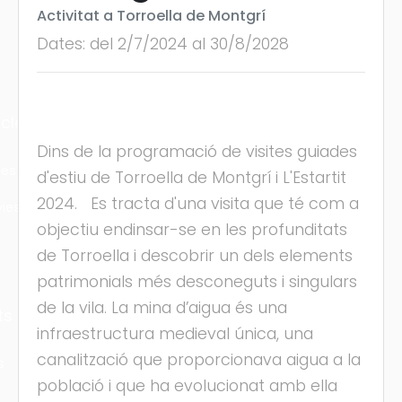
Activitat a Torroella de Montgrí
Dates: del 2/7/2024 al 30/8/2028
cles
Dins de la programació de visites guiades
les
d'estiu de Torroella de Montgrí i L'Estartit
2024. Es tracta d'una visita que té com a
ies
objectiu endinsar-se en les profunditats
de Torroella i descobrir un dels elements
patrimonials més desconeguts i singulars
de la vila. La mina d’aigua és una
ts
infraestructura medieval única, una
canalització que proporcionava aigua a la
s
població i que ha evolucionat amb ella