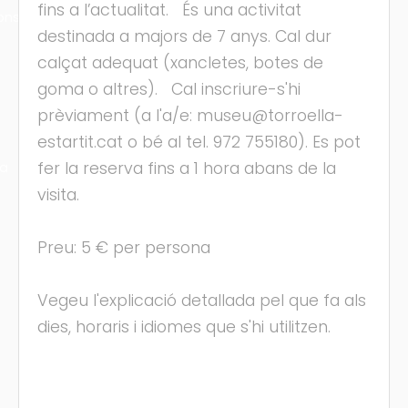
fins a l’actualitat. És una activitat
ons
destinada a majors de 7 anys. Cal dur
calçat adequat (xancletes, botes de
goma o altres). Cal inscriure-s'hi
prèviament (a l'a/e: museu@torroella-
estartit.cat o bé al tel. 972 755180). Es pot
fer la reserva fins a 1 hora abans de la
ra
visita.
Preu: 5 € per persona
Vegeu l'explicació detallada pel que fa als
dies, horaris i idiomes que s'hi utilitzen.