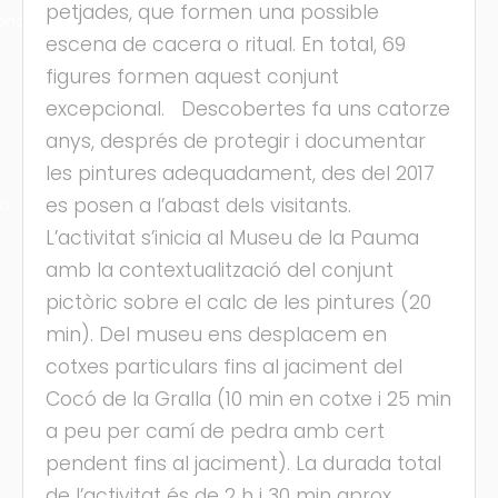
petjades, que formen una possible
ons
escena de cacera o ritual. En total, 69
figures formen aquest conjunt
excepcional. Descobertes fa uns catorze
anys, després de protegir i documentar
les pintures adequadament, des del 2017
es posen a l’abast dels visitants.
ra
L’activitat s’inicia al Museu de la Pauma
amb la contextualització del conjunt
pictòric sobre el calc de les pintures (20
min). Del museu ens desplacem en
cotxes particulars fins al jaciment del
Cocó de la Gralla (10 min en cotxe i 25 min
a peu per camí de pedra amb cert
pendent fins al jaciment). La durada total
de l’activitat és de 2 h i 30 min aprox.