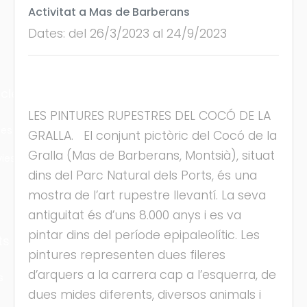
Activitat a Mas de Barberans
Dates: del 26/3/2023 al 24/9/2023
cles
LES PINTURES RUPESTRES DEL COCÓ DE LA
les
GRALLA. El conjunt pictòric del Cocó de la
Gralla (Mas de Barberans, Montsià), situat
ies
dins del Parc Natural dels Ports, és una
mostra de l’art rupestre llevantí. La seva
antiguitat és d’uns 8.000 anys i es va
pintar dins del període epipaleolític. Les
ts
pintures representen dues fileres
d’arquers a la carrera cap a l’esquerra, de
s
dues mides diferents, diversos animals i