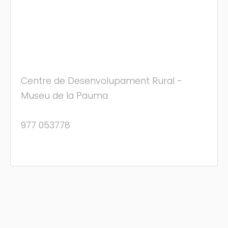
Centre de Desenvolupament Rural -
Museu de la Pauma
977 053778
(C) Festamajor.biz
|
Oposiciones
|
Cita Previa
|