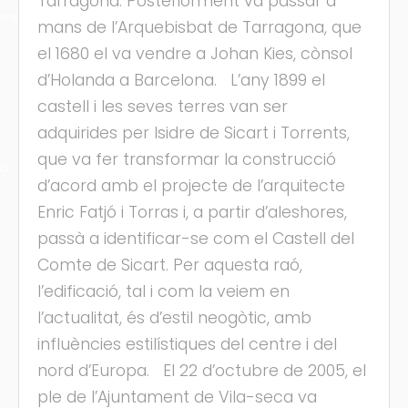
Tarragona. Posteriorment va passar a
ons
mans de l’Arquebisbat de Tarragona, que
el 1680 el va vendre a Johan Kies, cònsol
d’Holanda a Barcelona. L’any 1899 el
castell i les seves terres van ser
adquirides per Isidre de Sicart i Torrents,
que va fer transformar la construcció
ra
d’acord amb el projecte de l’arquitecte
Enric Fatjó i Torras i, a partir d’aleshores,
passà a identificar-se com el Castell del
Comte de Sicart. Per aquesta raó,
l’edificació, tal i com la veiem en
l’actualitat, és d’estil neogòtic, amb
influències estilístiques del centre i del
nord d’Europa. El 22 d’octubre de 2005, el
ple de l’Ajuntament de Vila-seca va