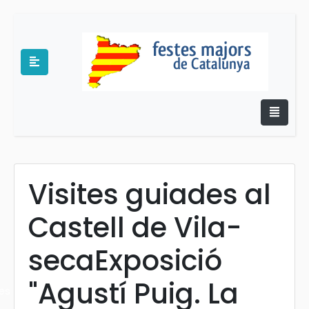
Visites guiades al
e
Castell de Vila-
secaExposició
"Agustí Puig. La
es