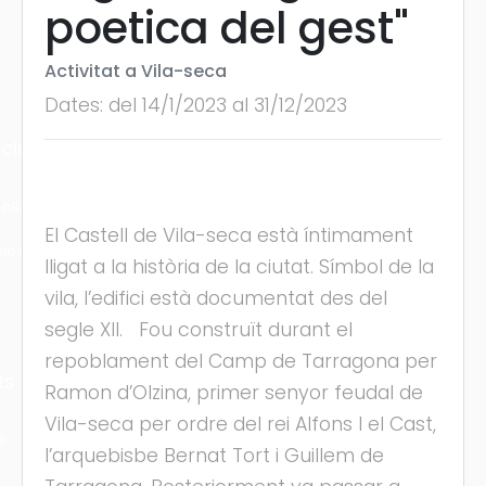
poetica del gest"
Activitat a Vila-seca
Dates: del 14/1/2023 al 31/12/2023
cles
les
El Castell de Vila-seca està íntimament
ies
lligat a la història de la ciutat. Símbol de la
vila, l’edifici està documentat des del
segle XII. Fou construït durant el
repoblament del Camp de Tarragona per
ts
Ramon d’Olzina, primer senyor feudal de
Vila-seca per ordre del rei Alfons I el Cast,
s
l’arquebisbe Bernat Tort i Guillem de