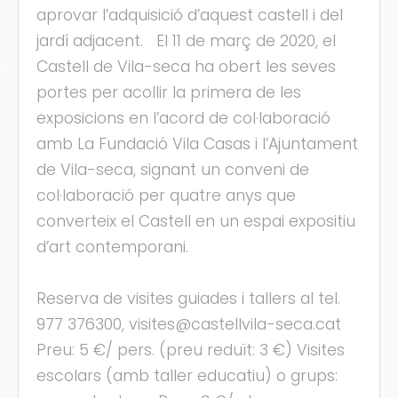
aprovar l’adquisició d’aquest castell i del
jardí adjacent. El 11 de març de 2020, el
Castell de Vila-seca ha obert les seves
s
portes per acollir la primera de les
exposicions en l’acord de col·laboració
amb La Fundació Vila Casas i l’Ajuntament
de Vila-seca, signant un conveni de
col·laboració per quatre anys que
converteix el Castell en un espai expositiu
d’art contemporani.
Reserva de visites guiades i tallers al tel.
977 376300, visites@castellvila-seca.cat
Preu: 5 €/ pers. (preu reduït: 3 €) Visites
escolars (amb taller educatiu) o grups: